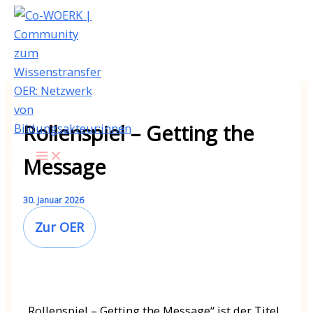
Zum
Inhalt
springen
Rollenspiel – Getting the
Message
30. Januar 2026
Zur OER
„Rollenspiel – Getting the Message“ ist der Titel